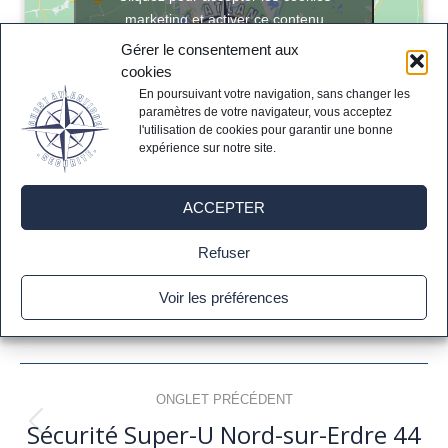
marketing et activer ce contenu
Gérer le consentement aux
cookies
En poursuivant votre navigation, sans changer les
paramètres de votre navigateur, vous acceptez
l'utilisation de cookies pour garantir une bonne
expérience sur notre site.
ACCEPTER
Refuser
Partager cet article
Voir les préférences
Navigation
ONGLET PRÉCÉDENT
de
Sécurité Super-U Nord-sur-Erdre 44
Onglet