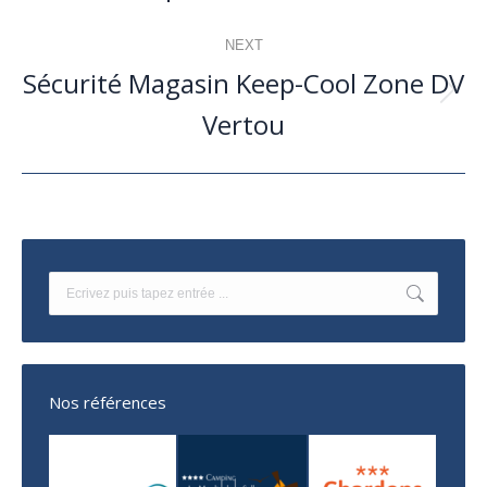
précédent
commentaire
NEXT
Sécurité Magasin Keep-Cool Zone DV
Projets
Vertou
similaires
Search:
Nos références