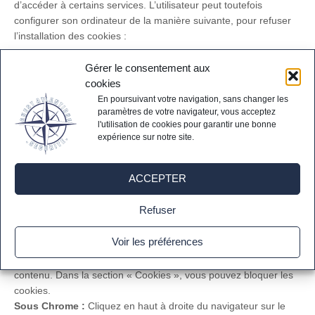
d’accéder à certains services. L’utilisateur peut toutefois
configurer son ordinateur de la manière suivante, pour refuser
l’installation des cookies :
Sous Internet Explorer
: onglet outil (pictogramme en forme de
Gérer le consentement aux
rouage en haut a droite) / options internet.
cookies
Cliquez sur Confidentialité et choisissez Bloquer tous les
En poursuivant votre navigation, sans changer les
cookies. Validez sur Ok.
paramètres de votre navigateur, vous acceptez
Sous Firefox :
en haut de la fenêtre du navigateur, cliquez sur
l'utilisation de cookies pour garantir une bonne
le bouton Firefox, puis aller dans l’onglet Options. Cliquer sur
expérience sur notre site.
l’onglet Vie privée.
Paramétrez les Règles de conservation sur : utiliser les
ACCEPTER
paramètres personnalisés pour l’historique. Enfin décochez-la
pour désactiver les cookies.
Refuser
Sous Safari :
Cliquez en haut à droite du navigateur sur le
pictogramme de menu (symbolisé par un rouage). Sélectionnez
Voir les préférences
Paramètres. Cliquez sur Afficher les paramètres avancés. Dans
la section « Confidentialité », cliquez sur Paramètres de
contenu. Dans la section « Cookies », vous pouvez bloquer les
cookies.
Sous Chrome :
Cliquez en haut à droite du navigateur sur le